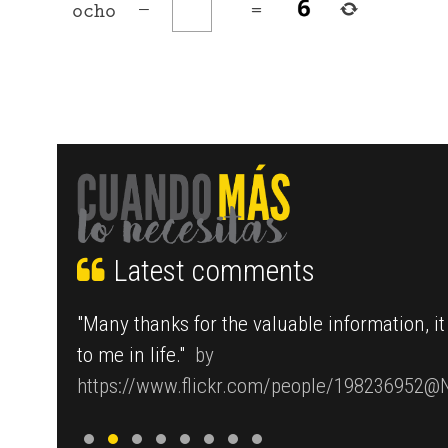
ocho
−
=
Latest comments
imiento
"Many thanks for the valuable information, it
ódicos de
to me in life."
by
dicionado,
https://www.flickr.com/people/198236952@
by
Los
,