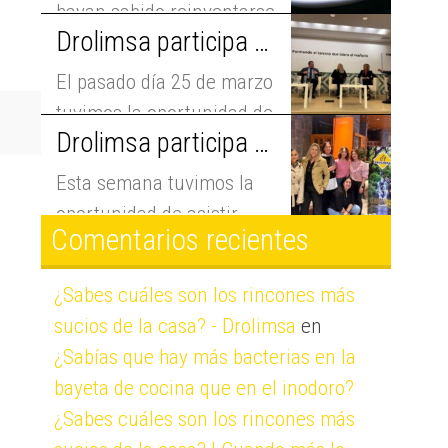
formas clínicas...
hayan sabido reinventarse
Drolimsa participa en la jornada ‘La cara B de los consejos’
como las torrijas. Lo que...
El pasado día 25 de marzo
tuvimos la oportunidad de
Drolimsa participa como patrocinador en el III Campeonato Barista celebrado en Jaca
participar en...
Esta semana tuvimos la
oportunidad de asistir
Comentarios recientes
como patrocinadores al III
Campeonato...
¿Sabes cuáles son los rincones más
sucios de la casa? - Drolimsa
en
¿Sabías que hay más bacterias en la
bayeta de cocina que en el inodoro?
¿Sabes cuáles son los rincones más