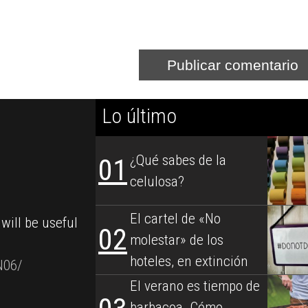
Lo último
¿Qué sabes de la
01
celulosa?
El cartel de «No
 will be useful
"Todo el mundo tiene claro cual es el 
02
molestar» de los
de cada verano, ?verdad? ?La barbacoa
hoteles, en extinción
N06/
cocina es insustituible en las reunion
El verano es tiempo de
familiares y amigos..."
by
Валерия
barbacoa. Cómo