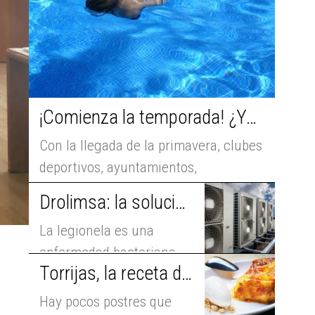
¡Comienza la temporada! ¿Ya has puesto a punto la piscina?
Con la llegada de la primavera, clubes
deportivos, ayuntamientos,
comunidades de vecinos y chalets
Drolimsa: la solución más eficaz para el control de la legionela
comienzan a ...
La legionela es una
enfermedad bacteriana
Torrijas, la receta de Semana Santa que está más de moda que nunca
que presenta
fundamentalmente dos
Hay pocos postres que