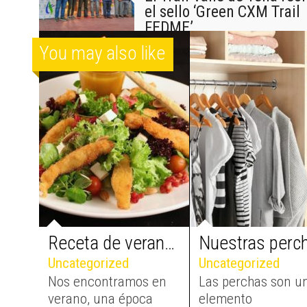
el sello ‘Green CXM Trail
FEDME’
You may also like
Receta de verano: ensalada César
Uncategorized
Uncategorized
Nos encontramos en
Las perchas son u
verano, una época
elemento