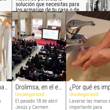
solución que necesitas para
los armarios de tu casa o de
tu hotel
Nuestras perchas, la solución que necesitas para los armarios de tu casa o de tu hotel
Drolimsa, en el evento de la Asociación de Empresa Familiar de Aragón
Uncategorized
Uncategorized
n
El pasado 18 de abril
Lavarse las manos 
Jesús y Carmen
importante para